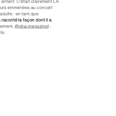
 enfant. C'était clairement LA
leurs emmenées au concert
adulte : en tant que
raconté la façon dont il a
inement,
@dna.magazine
) ;
ts.