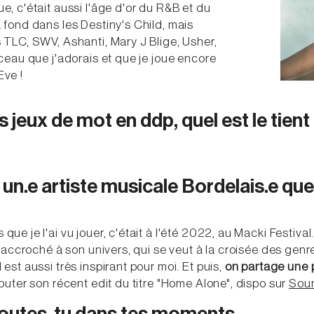
ue, c'était aussi l'âge d'or du R&B et du
à fond dans les Destiny's Child, mais
s TLC, SWV, Ashanti, Mary J Blige, Usher,
orceau que j'adorais et que je joue encore
Eve !
 jeux de mot en ddp, quel est le tient
 un.e artiste musicale Bordelais.e que
 que je l'ai vu jouer, c'était à l'été 2022, au Macki Festival
ite accroché à son univers, qui se veut à la croisée des gen
 est aussi très inspirant pour moi. Et puis,
on partage une 
écouter son récent edit du titre "Home Alone", dispo sur
Sou