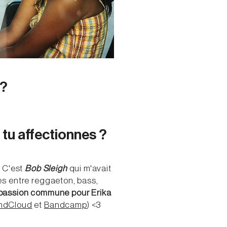
 ?
 tu affectionnes ?
. C'est
Bob Sleigh
qui m'avait
res entre reggaeton, bass,
passion commune pour Erika
ndCloud
et
Bandcamp
) <3