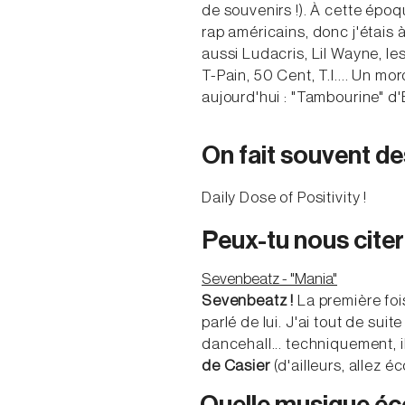
de souvenirs !). À cette époq
rap américains, donc j'étais 
aussi Ludacris, Lil Wayne, le
T-Pain, 50 Cent, T.I.... Un m
aujourd'hui : "Tambourine" d'
On fait souvent des
Daily Dose of Positivity !
Peux-tu nous citer
Sevenbeatz - "Mania"
Sevenbeatz
!
La première fois
parlé de lui. J'ai tout de su
dancehall... techniquement, il
de Casier
(d'ailleurs, allez 