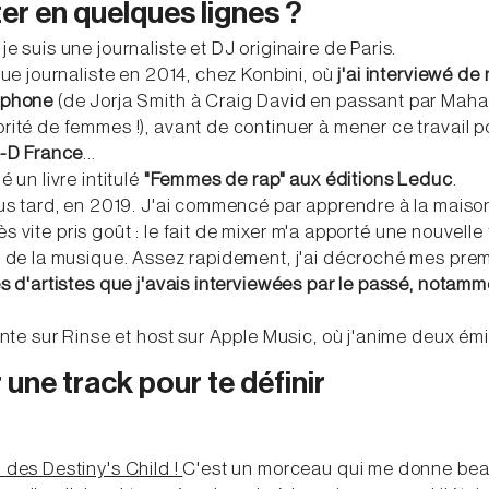
er en quelques lignes ?
e suis une journaliste et DJ originaire de Paris.
que journaliste en 2014, chez Konbini, où
j'ai interviewé de
lophone
(de Jorja Smith à Craig David en passant par Mahali
rité de femmes !), avant de continuer à mener ce travail p
i-D France
...
 un livre intitulé
"Femmes de rap" aux éditions Leduc
.
us tard, en 2019. J'ai commencé par apprendre à la maison
 très vite pris goût : le fait de mixer m'a apporté une nouvel
r de la musique. Assez rapidement, j'ai décroché mes pre
s d'artistes que j'avais interviewées par le passé, notamm
ente sur Rinse et host sur Apple Music, où j'anime deux ém
r une track pour te définir
des Destiny's Child !
C'est un morceau qui me donne beau