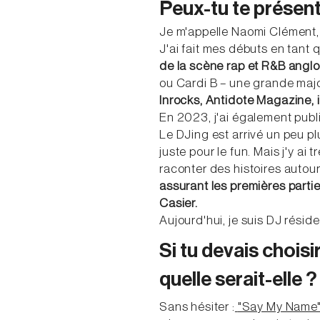
Peux-tu te présent
Je m'appelle Naomi Clément, j
J'ai fait mes débuts en tant 
de la scène rap et R&B ang
ou Cardi B – une grande majo
Inrocks, Antidote Magazine, 
En 2023, j'ai également publié
Le DJing est arrivé un peu pl
juste pour le fun. Mais j'y ai
raconter des histoires autou
assurant les premières partie
Casier.
Aujourd'hui, je suis DJ résid
Si tu devais choisi
quelle serait-elle ?
Sans hésiter :
"Say My Name" 