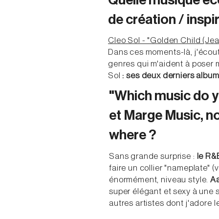
Quelle musique é
de création / inspi
Cleo Sol - "Golden Child (Jea
Dans ces moments-là, j'écout
genres qui m'aident à poser m
Sol
: ses deux derniers album
"Which music do yo
et Marge Music, n
where ?
Sans grande surprise :
le R&
faire un collier "nameplate" 
énormément, niveau style.
Aa
super élégant et sexy à une 
autres artistes dont j'adore 