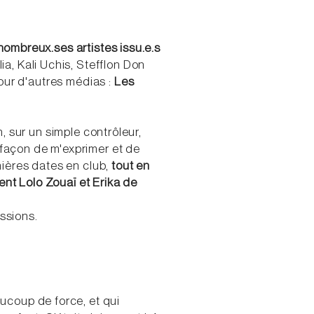
 nombreux.ses artistes issu.e.s
a, Kali Uchis, Stefflon Don
our d'autres médias :
Les
, sur un simple contrôleur,
le façon de m'exprimer et de
mières dates en club,
tout en
ent Lolo Zouaï et Erika de
issions.
coup de force, et qui