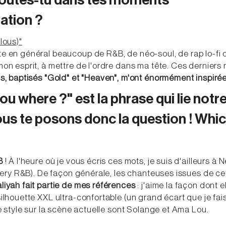
coutes-tu dans tes moments
ration ?
lous)"
e en général beaucoup de R&B, de néo-soul, de rap lo-fi 
on esprit, à mettre de l'ordre dans ma tête. Ces derniers 
s, baptisés "Gold" et "Heaven", m'ont énormément inspiré
u where ?" est la phrase qui lie notr
ous te posons donc la question ! Whi
B
! À l'heure où je vous écris ces mots, je suis d'ailleurs à 
(very R&B). De façon générale, les chanteuses issues de ce
liyah fait partie de mes références
: j'aime la façon dont 
silhouette XXL ultra-confortable (un grand écart que je f
le style sur la scène actuelle sont Solange et Ama Lou.