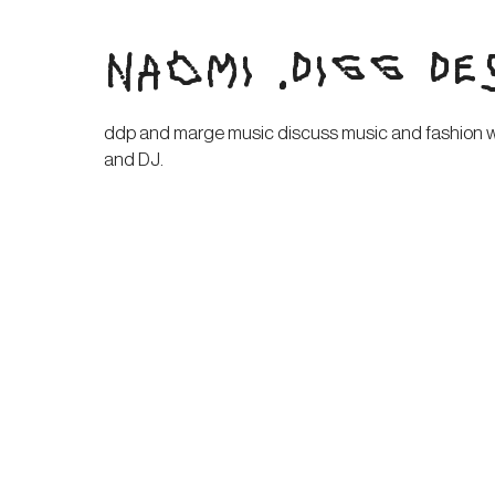
NAOMI .DIGG DE
ddp and marge music discuss music and fashion wit
and DJ.