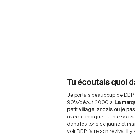
Tu écoutais quoi d
Je portais beaucoup de DDP e
90's/début 2000's.
La marque
petit village landais où je p
avec la marque. Je me souv
dans les tons de jaune et marr
voir DDP faire son revival il